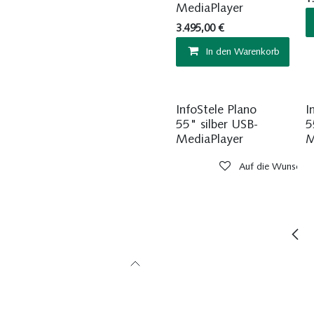
MediaPlayer
3.495,00
€
In den Warenkorb
InfoStele Plano
I
55" silber USB-
5
MediaPlayer
M
Auf die Wunschlis