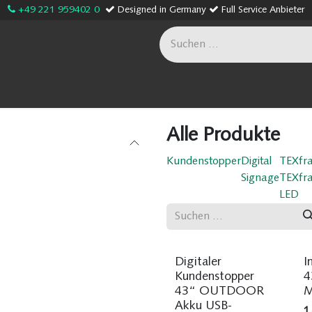
+49 221 959402 0
Designed in Germany
Full Service Anbieter
age
Sonderanfertigungen
Onlineshop
Unternehme
Alle Produkte
Kundenstopper
Digital
TEXfr
Signage
TEXfr
LED
Digitaler
I
Kundenstopper
4
43“ OUTDOOR
M
Akku USB-
1