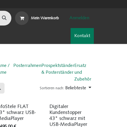
Anmelden
Mein Warenkorb
n
Nachhaltigkeit
Kontakt
ame /
Posterrahmen
Prospektständer
Ersatz
ame
& Posterständer
und
Zubehör
Beliebteste
Sortieren nach:
Sofort ab Lager
Sofort ab Lager
nfoStele FLAT
Digitaler
3" schwarz USB-
Kundenstopper
ediaPlayer
43" schwarz mit
USB-MediaPlayer
.495,00
€