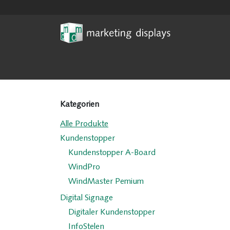
Zum Inhalt springen
Home
News
Digital Sign
Kategorien
Alle Produkte
Kundenstopper
Kundenstopper A-Board
WindPro
WindMaster Pemium
Digital Signage
Digitaler Kundenstopper
InfoStelen