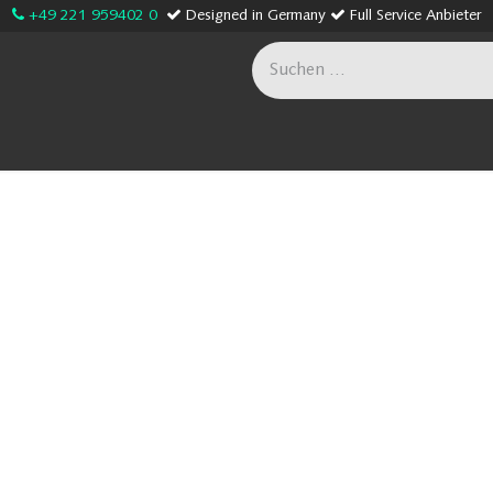
+49 221 959402 0
Designed in Germany
Full Service Anbieter
age
Sonderanfertigungen
Onlineshop
Unternehme