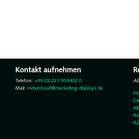
Kontakt aufnehmen
R
Telefon:
+49 (0) 221 959402 0
Al
Mail:
mdverkauf@marketing-displays.de
Im
Da
Al
Re
Rü