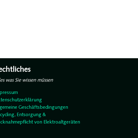
echtliches
les was Sie wissen müssen
pressum
tenschutzerklärung
lgemeine Geschäftsbedingungen
cycling, Entsorgung &
cknahmepflicht von Elektroaltgeräten