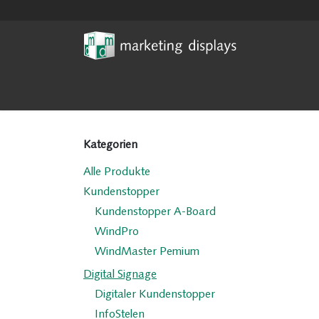
Zum Inhalt springen
Home
News
Digital Sign
Kategorien
Alle Produkte
Kundenstopper
Kundenstopper A-Board
WindPro
WindMaster Pemium
Digital Signage
Digitaler Kundenstopper
InfoStelen