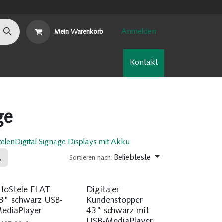
Anmelden
Mein Warenkorb
n
Nachhaltigkeit
Kontakt
ge
telen
Digital Signage Displays mit Akku
Beliebteste
Sortieren nach:
Sofort ab Lager
Sofort ab Lager
nfoStele FLAT
Digitaler
3" schwarz USB-
Kundenstopper
ediaPlayer
43" schwarz mit
USB-MediaPlayer