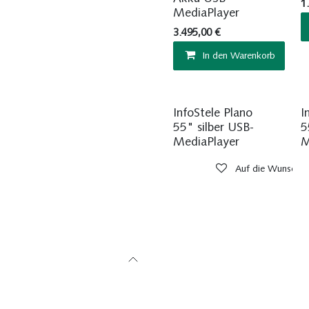
1
MediaPlayer
3.495,00
€
In den Warenkorb
InfoStele Plano
I
55" silber USB-
5
MediaPlayer
M
Auf die Wunschlis