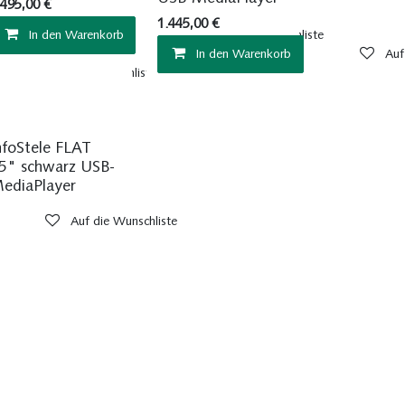
.495,00
€
1.445,00
€
In den Warenkorb
Auf die Wunschliste
In den Warenkorb
Auf
Auf die Wunschliste
Schnell Verfügbar
nfoStele FLAT
5" schwarz USB-
ediaPlayer
te
Auf die Wunschliste