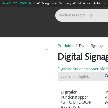
+49 221 959402 0
Designed in Germany
Full Service Anbieter
age
Sonderanfertigungen
Onlineshop
Unternehme
Produkte
Digital Signage
Digital Signa
Digitaler Kundenstopper
InfoS
Digitaler
I
Kundenstopper
4
43“ OUTDOOR
M
Akku USB-