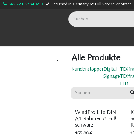
+49 221 959402 0
Designed in Germany
Full Service Anbieter
age
Sonderanfertigungen
Onlineshop
Unternehme
Alle Produkte
Kundenstopper
Digital
TEXfr
Signage
TEXfr
LED
Sofort ab Lager
WindPro Lite DIN
K
A1 Rahmen & Fuß
S
schwarz
R
155,00
€
1