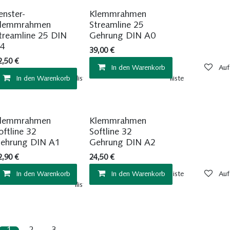
Sofort ab Lager
Sofort ab Lager
enster-
Klemmrahmen
lemmrahmen
Streamline 25
treamline 25 DIN
Gehrung DIN A0
4
39,00
€
2,50
€
In den Warenkorb
Auf
In den Warenkorb
Auf die Wunschliste
Auf die Wunschliste
Sofort ab Lager
Sofort ab Lager
lemmrahmen
Klemmrahmen
oftline 32
Softline 32
ehrung DIN A1
Gehrung DIN A2
2,90
€
24,50
€
In den Warenkorb
In den Warenkorb
Auf die Wunschliste
Auf
Auf die Wunschliste