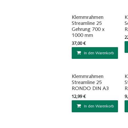
Sofort ab Lager
Klemmrahmen
K
Streamline 25
S
Gehrung 700 x
R
1000 mm
2
37,00
€
In den Warenkorb
Sofort ab Lager
Klemmrahmen
K
Streamline 25
S
RONDO DIN A3
R
12,99
€
9
In den Warenkorb