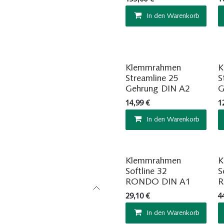
In den Warenkorb
Sofort ab Lager
Klemmrahmen
K
Streamline 25
S
Gehrung DIN A2
G
14,99
€
1
In den Warenkorb
Sofort ab Lager
Klemmrahmen
K
Softline 32
S
RONDO DIN A1
R
29,10
€
4
In den Warenkorb