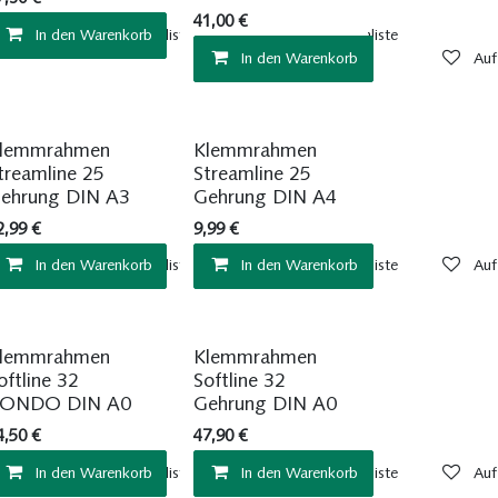
41,00
€
In den Warenkorb
Auf die Wunschliste
Auf die Wunschliste
In den Warenkorb
Auf
Sofort ab Lager
Sofort ab Lager
lemmrahmen
Klemmrahmen
treamline 25
Streamline 25
ehrung DIN A3
Gehrung DIN A4
2,99
€
9,99
€
In den Warenkorb
Auf die Wunschliste
In den Warenkorb
Auf die Wunschliste
Auf
Sofort ab Lager
Sofort ab Lager
lemmrahmen
Klemmrahmen
oftline 32
Softline 32
ONDO DIN A0
Gehrung DIN A0
4,50
€
47,90
€
In den Warenkorb
Auf die Wunschliste
In den Warenkorb
Auf die Wunschliste
Auf