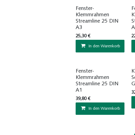
Sofort ab Lager
Fenster-
F
Klemmrahmen
K
Streamline 25 DIN
S
A3
A
25,30
€
2
In den Warenkorb
Sofort ab Lager
Fenster-
K
Klemmrahmen
S
Streamline 25 DIN
G
A1
3
39,80
€
In den Warenkorb