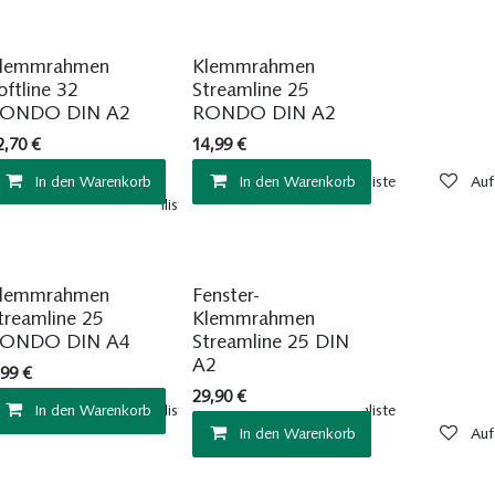
Sofort ab Lager
Sofort ab Lager
lemmrahmen
Klemmrahmen
oftline 32
Streamline 25
ONDO DIN A2
RONDO DIN A2
2,70
€
14,99
€
In den Warenkorb
In den Warenkorb
Auf die Wunschliste
Auf
Auf die Wunschliste
Sofort ab Lager
Sofort ab Lager
lemmrahmen
Fenster-
treamline 25
Klemmrahmen
ONDO DIN A4
Streamline 25 DIN
A2
,99
€
29,90
€
In den Warenkorb
Auf die Wunschliste
Auf die Wunschliste
In den Warenkorb
Auf