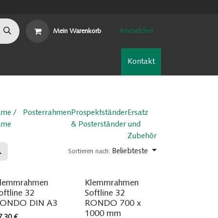
Anmelden
Mein Warenkorb
n
Nachhaltigkeit
Kontakt
ame /
Posterrahmen
Prospektständer
Ersatz
ame
& Posterständer
und
Zubehör
Beliebteste
Sortieren nach:
Sofort ab Lager
Sofort ab Lager
lemmrahmen
Klemmrahmen
oftline 32
Softline 32
ONDO DIN A3
RONDO 700 x
1000 mm
7,30
€