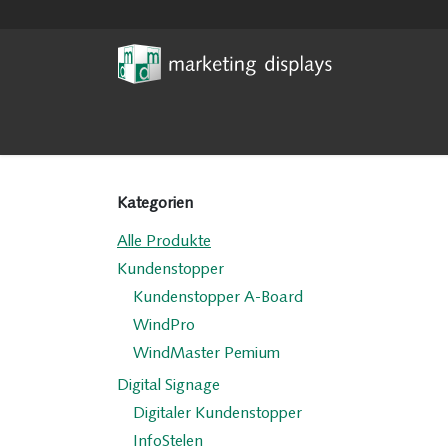
Zum Inhalt springen
Home
News
Digital Sign
Kategorien
Alle Produkte
Kundenstopper
Kundenstopper A-Board
WindPro
WindMaster Pemium
Digital Signage
Digitaler Kundenstopper
InfoStelen