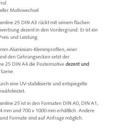
rol
eller Motivwechsel
mline 25 DIN A3 rückt mit seinem flachen
twerbung dezent in den Vordergrund. Er ist ein
Preis und Leistung.
25 mm Aluminium-Klemmprofilen, einer
nd den Gehrungsecken setzt der
e 25 DIN A4 die Postermotive
dezent und
 Szene.
rch eine UV-stabilisierte und entspiegelte
ewährleistet.
mline 25 ist in den Formaten DIN A0, DIN A1,
4 mm und 700 x 1000 mm erhältlich. Andere
und Formate sind auf Anfrage möglich.