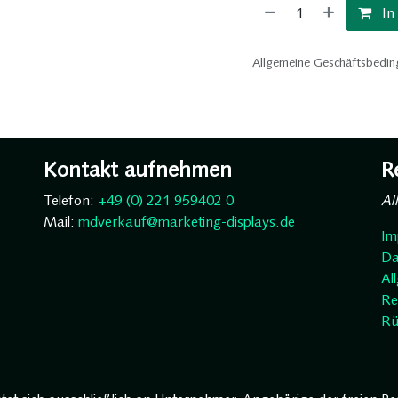
In
Allgemeine Geschäftsbedi
Kontakt aufnehmen
R
Telefon:
+49 (0) 221 959402 0
Al
Mail:
mdverkauf@marketing-displays.de
Im
Da
Al
Re
Rü