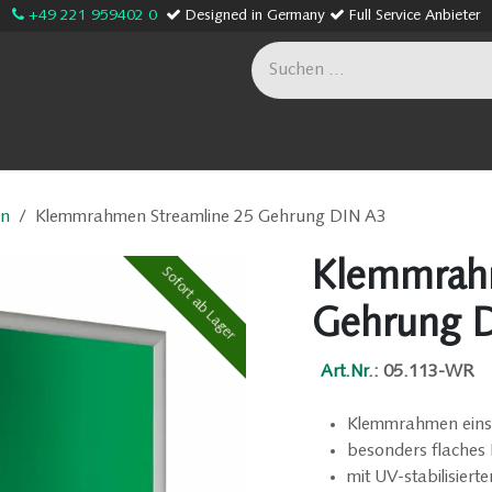
+49 221 959402 0
Designed in Germany
Full Service Anbieter
age
Sonderanfertigungen
Onlineshop
Unternehme
n
Klemmrahmen Streamline 25 Gehrung DIN A3
Klemmrahm
Sofort ab Lager
Sofort ab Lager
Gehrung 
Art.Nr
.: 05.113-WR
Klemmrahmen eins
besonders flaches P
mit UV-stabilisierte