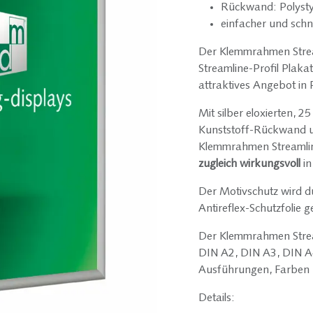
Rückwand: Polysty
einfacher und schn
Der Klemmrahmen Strea
Streamline-Profil Plaka
attraktives Angebot in 
Mit silber eloxierten, 
Kunststoff-Rückwand u
Klemmrahmen Streamlin
zugleich wirkungsvoll
in
Der Motivschutz wird du
Antireflex-Schutzfolie g
Der Klemmrahmen Strea
DIN A2, DIN A3, DIN A
Ausführungen, Farben 
Details: