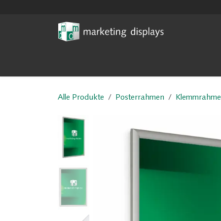
Zum Inhalt springen
Home
News
Digital Sign
Alle Produkte
Posterrahmen
Klemmrahme